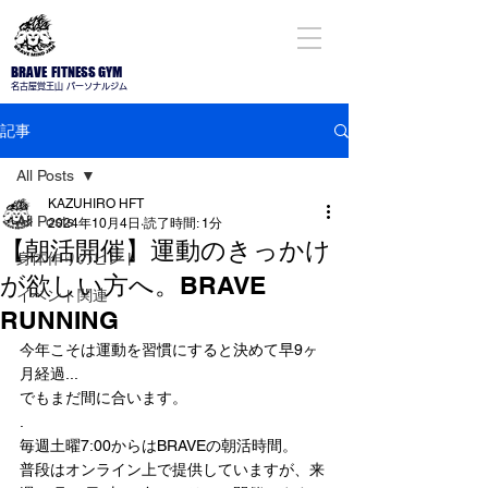
BRAVE FITNESS GYM
名古屋​覚王山 パーソナルジム
記事
All Posts
KAZUHIRO HFT
All Posts
2024年10月4日
読了時間: 1分
【朝活開催】運動のきっかけ
身体作りのヒント
が欲しい方へ。BRAVE
イベント関連
RUNNING
今年こそは運動を習慣にすると決めて早9ヶ
月経過...
でもまだ間に合います。
.
毎週土曜7:00からはBRAVEの朝活時間。
普段はオンライン上で提供していますが、来