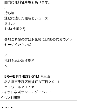
園内に無料駐車場もあります。
.
持ち物
運動に適した服装とシューズ
タオル
お水(推奨２ℓ)
.
参加ご希望の方はお気軽にLINE公式までメッ
セージください😊
／
挑戦を思い出す場所
＼
BRAVE FITNESS GYM 覚王山
名古屋市千種区穂波町３丁目２９−１
エトワールＭＩ 101
フィットネス
ランニング
イベント
イベント関連