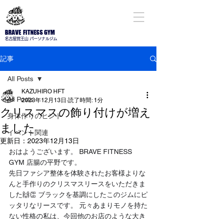
BRAVE FITNESS GYM
名古屋​覚王山 パーソナルジム
記事
All Posts
KAZUHIRO HFT
All Posts
2023年12月13日
読了時間: 1分
クリスマスの飾り付けが増え
身体作りのヒント
ました
イベント関連
更新日：
2023年12月13日
おはようございます。 BRAVE FITNESS 
GYM 店腸の平野です。
先日ファシア整体を体験されたお客様よりな
んと手作りのクリスマスリースをいただきま
した🙌👏 ブラックを基調にしたこのジムにピ
ッタリなリースです。 元々あまりモノを持た
ない性格の私は、今回他のお店のような大き