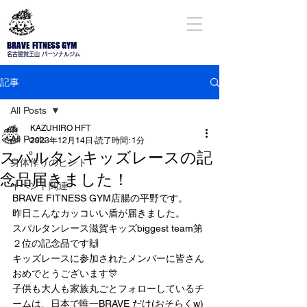
BRAVE FITNESS GYM
名古屋​覚王山 パーソナルジム
記事
All Posts
KAZUHIRO HFT
All Posts
2023年12月14日
読了時間: 1分
スパルタンキッズレースの記
身体作りのヒント
念品届きました！
イベント関連
BRAVE FITNESS GYM店腸の平野です。
昨日こんなカッコいい盾が届きました。
スパルタンレース滋賀キッズbiggest team第
２位の記念品です🙌
キッズレースに参加されたメンバーに皆さん
おめでとうございます🎊
子供も大人も家族丸ごとフォローしているチ
ームは、日本で唯一BRAVE だけ(おそらくw)