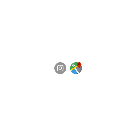
BRAVE FITNESS GYM 覚王山
愛知県名古屋市千種区穂波町3丁目29-1
営業時間：8時～23時/年中無休
​特定商取引法に基づく表記
​個人情報保護方針