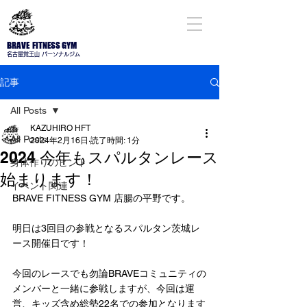
BRAVE FITNESS GYM
名古屋​覚王山 パーソナルジム
記事
All Posts
KAZUHIRO HFT
All Posts
2024年2月16日
読了時間: 1分
2024 今年もスパルタンレース
身体作りのヒント
始まります！
イベント関連
BRAVE FITNESS GYM 店腸の平野です。
明日は3回目の参戦となるスパルタン茨城レ
ース開催日です！
今回のレースでも勿論BRAVEコミュニティの
メンバーと一緒に参戦しますが、今回は運
営、キッズ含め総勢22名での参加となります