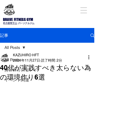
BRAVE FITNESS GYM
名古屋​覚王山 パーソナルジム
記事
All Posts
KAZUHIRO HFT
All Posts
2024年11月27日
読了時間: 2分
40代が実践すべき太らない為
身体作りのヒント
の環境作り6選
イベント関連