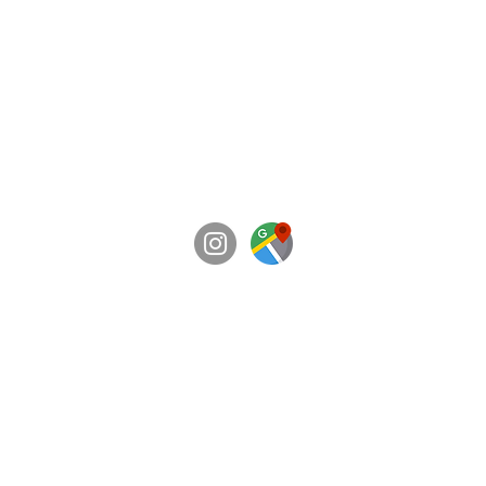
BRAVE FITNESS GYM 覚王山
愛知県名古屋市千種区穂波町3丁目29-1
営業時間：8時～23時/年中無休
​特定商取引法に基づく表記
​個人情報保護方針